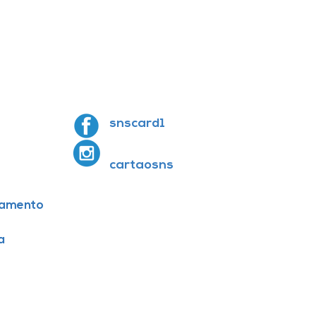
snscard1
cartaosns
amento
a