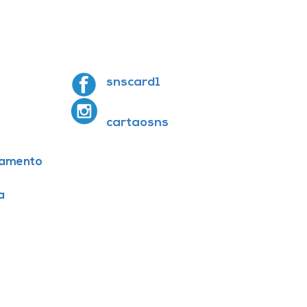
snscard1
cartaosns
amento
a
E-mail