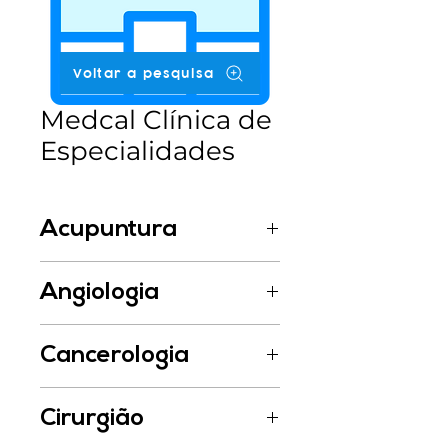
Voltar a pesquisa
Medcal Clínica de
Especialidades
Acupuntura
Dra. Elisa Jaime de Menezes
Angiologia
Dra. Elisa Jaime de Menezes
Cancerologia
Dra. Luciana Arouca
Dra. Viviane Weiller
Cirurgião