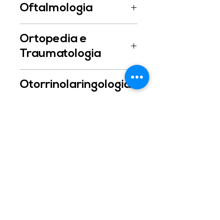
Oftalmologia
Dr. Pedro Paulo Werner
Ortopedia e
Traumatologia
Dr. Gustavo Merheb Petrus
Otorrinolaringologia
Dr. Adriano Ulisses Caldart
Pediatria
Dr. Arnoni Ulisses Caldart
Dra. Paula Consolin Vieira
Psiquiatria
Dra. Renata Araujo Alves
Dra. Andréa Nolli
Reumatologia
Dr. Eduardo Knop
Urologia