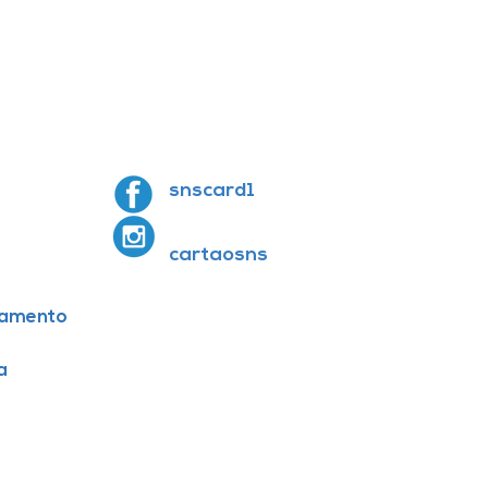
snscard1
cartaosns
amento
a