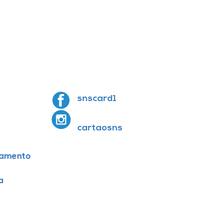
snscard1
cartaosns
amento
a