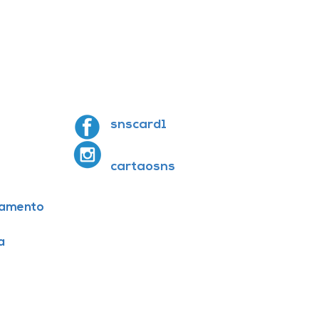
snscard1
cartaosns
amento
a