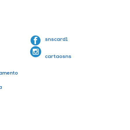
snscard1
cartaosns
amento
a