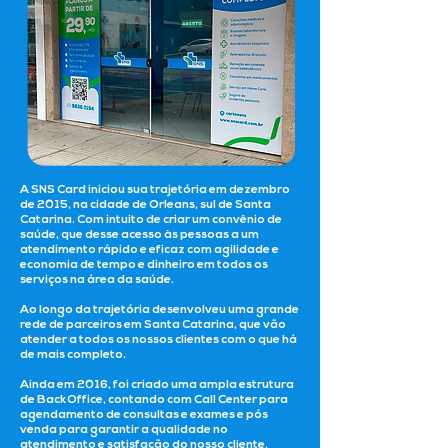
A SNS Card iniciou sua trajetória em dezembro
de 2015, na cidade de Orleans, sul de Santa
Catarina. Com intuito de criar um convênio de
saúde, que desse acesso às pessoas a um
atendimento rápido e eficaz com agilidade e
economia de tempo e dinheiro em todos os
serviços na área da saúde.
Ao longo da trajetória desenvolveu uma grande
rede de parceiros em Santa Catarina, que vão
atender a todos os nossos clientes com o que há
de mais completo.
Ainda em 2016, foi criado uma ampla estrutura
de BackOffice, contando com Call Center para
agendamento de consultas e exames e pós
venda para garantir a qualidade no
atendimento e satisfação do nosso cliente.