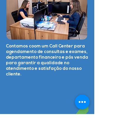
Contamos coom um Call Center para
agendamento de consultas e exames,
departamento financeiro e pós venda
para garantir a qualidade no
atendimento e satisfação do nosso
cliente.