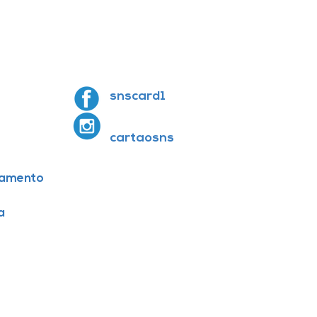
snscard1
cartaosns
amento
a