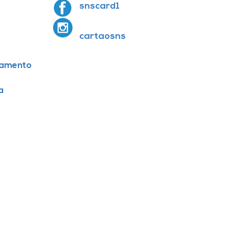
snscard1
cartaosns
amento
a
E-mail