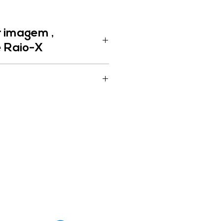
 imagem ,
e Raio-X
 Couto, 800 - Centro, Orleans -
6-0171