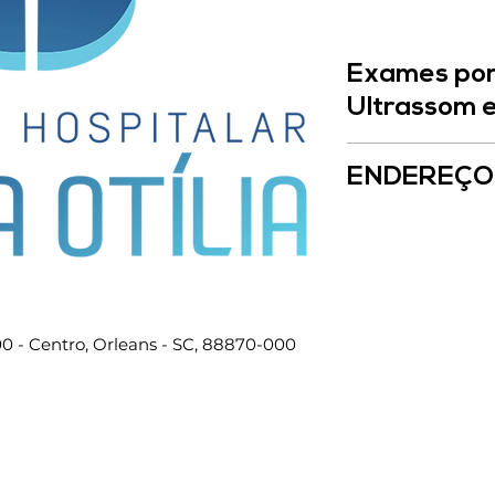
Exames por
Ultrassom 
Consultar a central
ENDEREÇO
Endereço: R. Miguel
SC, 88870-000
Telefone: (48) 346
00 - Centro, Orleans - SC, 88870-000