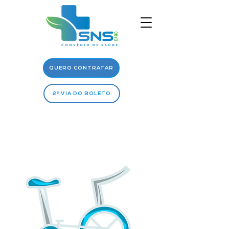
QUERO CONTRATAR
2ª VIA DO BOLETO
Rede
Médica