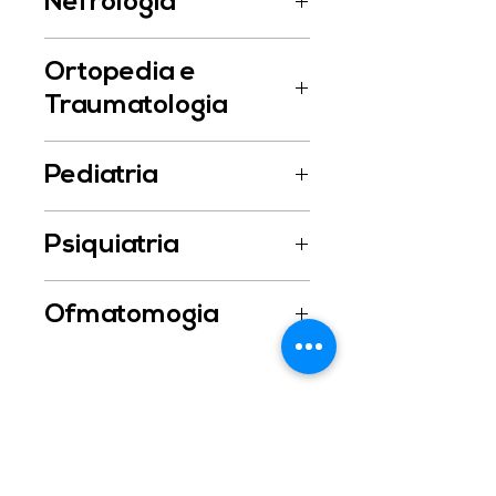
Nefrologia
Dr. Rudimar Dal Molin
Ortopedia e
Traumatologia
Dr. Boris Brandão
Pediatria
Dra. Gislane Damasio Cardoso
Psiquiatria
Dra. Caroline F. Camilo
Ofmatomogia
Dr. Rodrigo Correa Lima
Institucional