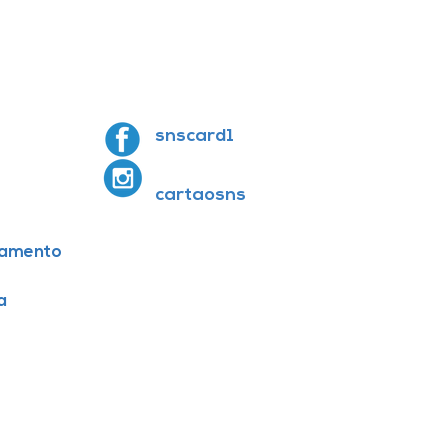
snscard1
cartaosns
amento
a